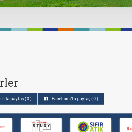
rler
r'da paylaş (
0
)
Facebook'ta paylaş (
0
)