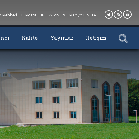
n Rehberi
E-Posta
İBU AJANDA
Radyo UNI 14
enci
Kalite
Yayınlar
İletişim