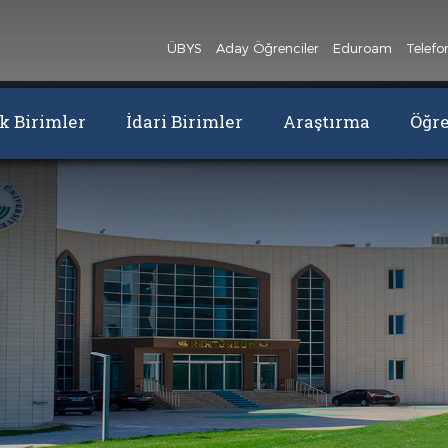
ÜBYS
Aday Öğrenciler
Eduroam
Telefo
 Birimler
İdari Birimler
Araştırma
Öğr