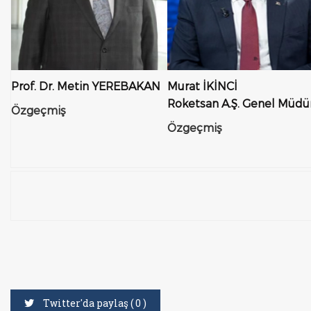
Prof. Dr. Metin YEREBAKAN
Murat İKİNCİ
Roketsan A.Ş. Genel Müdü
Özgeçmiş
Özgeçmiş
Twitter'da paylaş (
0
)