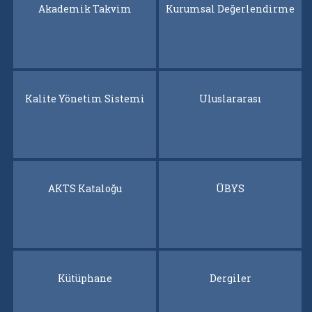
Akademik Takvim
Akademik Takvim
Kurumsal Değerlendirme
Kurumsal Değerlendirme
Kalite Yönetim Sistemi
Kalite Yönetim Sistemi
Uluslararası
Uluslararası
AKTS Kataloğu
AKTS Kataloğu
ÜBYS
ÜBYS
Kütüphane
Kütüphane
Dergiler
Dergiler