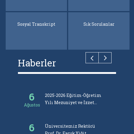
Sosyal Transkript
Sosyal Transkript
Sık Sorulanlar
Sık Sorulanlar
Haberler
6
31
2025-2026 Eğitim-Öğretim
Yılı Mezuniyet ve İzzet
Ağustos
Temmu
Baysal Vakfı Ödül Töreni
yapıldı
6
30
Üniversitemiz Rektörü
Prof. Dr. Faruk Yiğit