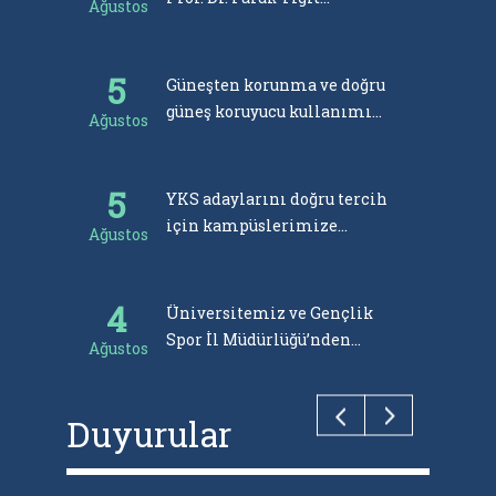
Ağustos
Temmu
TEKNOFEST 2026
takımlarımızı ziyaret etti
5
30
Güneşten korunma ve doğru
güneş koruyucu kullanımı
Ağustos
Temmu
Radyo Üni 14’te ele alınacak
5
YKS adaylarını doğru tercih
için kampüslerimize
Ağustos
bekliyoruz
4
Üniversitemiz ve Gençlik
Spor İl Müdürlüğü’nden
Ağustos
miniklere “Tekstilde Sıfır
Atık” eğitimi
Duyurular