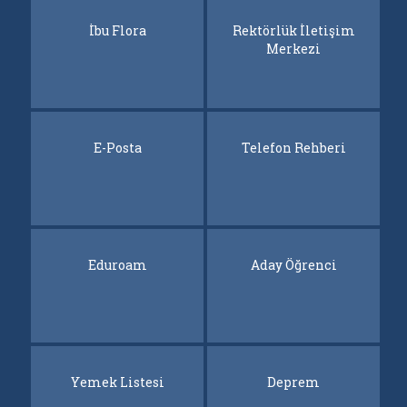
İbu Flora
İbu Flora
Rektörlük İletişim
Rektörlük İletişim
Merkezi
Merkezi
E-Posta
E-Posta
Telefon Rehberi
Telefon Rehberi
Eduroam
Eduroam
Aday Öğrenci
Aday Öğrenci
Yemek Listesi
Yemek Listesi
Deprem
Deprem