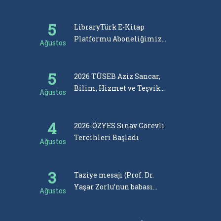
5
2
LibraryTürk E-Kitap
Platformu Aboneliğimiz
Ağustos
Ağustos
Gerçekleştirilmiştir
5
1
2026 TÜSEB Aziz Sancar,
Bilim, Hizmet ve Teşvik
Ağustos
Ağustos
Ödülleri Başvuruları Başladı
4
31
2026-ÖZYES Sınav Görevli
Tercihleri Başladı
Ağustos
Temmu
3
30
Taziye mesajı (Prof. Dr.
Yaşar Zorlu’nun babası
Ağustos
Temmu
Durmuş Zorlu’nun vefatı)