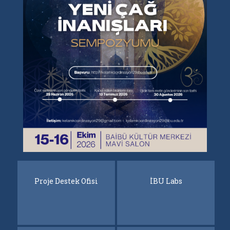
Proje Destek Ofisi
Proje Destek Ofisi
İBU Labs
İBU Labs