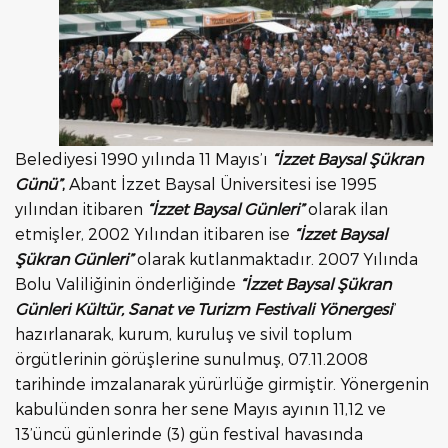
Belediyesi 1990 yılında 11 Mayıs’ı
“İzzet Baysal Şükran
Günü”
,
Abant İzzet Baysal Üniversitesi ise 1995
yılından itibaren
“İzzet Baysal Günleri”
olarak ilan
etmişler, 2002 Yılından itibaren ise
“İzzet Baysal
Şükran Günleri”
olarak kutlanmaktadır. 2007 Yılında
Bolu Valiliğinin önderliğinde
“İzzet Baysal Şükran
Günleri Kültür, Sanat ve Turizm Festivali Yönergesi
”
hazırlanarak, kurum, kuruluş ve sivil toplum
örgütlerinin görüşlerine sunulmuş, 07.11.2008
tarihinde imzalanarak yürürlüğe girmiştir. Yönergenin
kabulünden sonra her sene Mayıs ayının 11,12 ve
13’üncü günlerinde (3) gün festival havasında